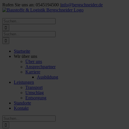
Zum
Rufen Sie uns an: 0545194500
|
info@bergschneider.de
Inhalt
springen
Suche
nach:
Suche
nach:
Startseite
Wir über uns
Über uns
Ansprechpartner
Karriere
Ausbildung
Leistungen
Transport
Umschlag
Entsorgung
Standorte
Kontakt
Suche
nach: