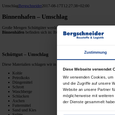
Umschlag
Bergschneider
2017-08-17T12:27:38+02:00
Binnenhafen – Umschlag
Große Mengen Schüttgüter werden per Schiff oder Bahn angeliefert, 
Binnenhäfen
befinden sich in: Ibbenbüren – Uffeln, Ibbenbüren – 
Zustimmung
Schüttgut – Umschlag
Diese Materialien schlagen wir in unseren Hafenbetrieben um:
Diese Webseite verwendet 
Kohle
Wir verwenden Cookies, um I
Petrolkoks
Düngemittel
und die Zugriffe auf unsere 
Schrott
Website an unsere Partner fü
Waschberge
möglicherweise mit weiteren
Schlacken
Aschen
der Dienste gesammelt habe
Futtermittel
Sand und Kies
Splitte