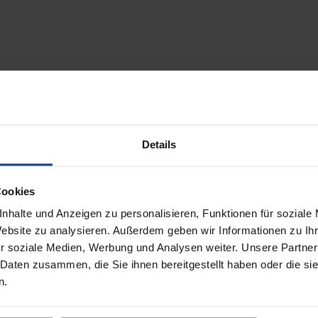
in den Hafenbetrieben umgeschlagen, verkauft und in kleinen Mengen 
Dörenthe, Osnabrück, Recke und Bramsche – Engter.
Details
Cookies
nhalte und Anzeigen zu personalisieren, Funktionen für soziale
Website zu analysieren. Außerdem geben wir Informationen zu I
r soziale Medien, Werbung und Analysen weiter. Unsere Partner
 Daten zusammen, die Sie ihnen bereitgestellt haben oder die s
n.