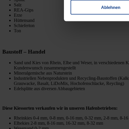
Salz
Ablehnen
REA-Gips
Erze
Hüttensand
Schieferton
Ton
Baustoff – Handel
Sand und Kies von Rhein, Elbe und Weser, in verschiedenen K
Kundenwunsch zusammengestellt
Mineralgemische aus Naturstein
Industriellen Nebenprodukten und Recycling-Baustoffen (Kalks
Grauwacke, Basalt, LiDoMix, Hochofenschlacke, Reycling)
Edelsplitte aus diversen Abbaugebieten
Diese Kiessorten verkaufen wir in unseren Hafenbetrieben:
Rheinkies 0-4 mm, 0-8 mm, 0-16 mm, 0-32 mm, 2-8 mm, 8-1
Elbekies 2-8 mm, 8-16 mm, 16-32 mm, 8-32 mm
Wesersand 0-2 mm