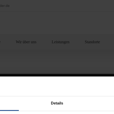
der.de
e
Wir über uns
Leistungen
Standorte
ehalten.
AGB
/
Impressum
/
Datenschutz
/ made by
Onelio
Details