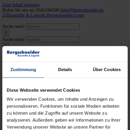
Zum Inhalt springen
Rufen Sie uns an: 0545194500
|
info@bergschneider.de
Suche nach:
Suche nach:
Startseite
Wir über uns
Über uns
Zustimmung
Details
Über Cookies
Ansprechpartner
Karriere
Ausbildung
Leistungen
Diese Webseite verwendet Cookies
Transport
Umschlag
Wir verwenden Cookies, um Inhalte und Anzeigen zu
Entsorgung
personalisieren, Funktionen für soziale Medien anbieten
Standorte
zu können und die Zugriffe auf unsere Website zu
Kontakt
analysieren. Außerdem geben wir Informationen zu Ihrer
Suche nach:
Verwendung unserer Website an unsere Partner für