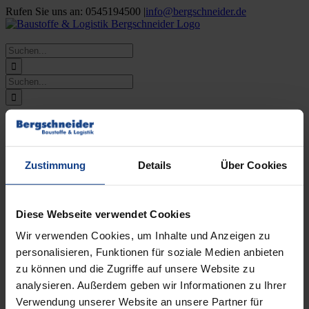
Zum
Rufen Sie uns an: 0545194500
|
info@bergschneider.de
Inhalt
springen
Suche
nach:
Suche
nach:
Startseite
Wir über uns
Über uns
Ansprechpartner
Zustimmung
Details
Über Cookies
Karriere
Ausbildung
Leistungen
Transport
Diese Webseite verwendet Cookies
Umschlag
Entsorgung
Wir verwenden Cookies, um Inhalte und Anzeigen zu
Standorte
personalisieren, Funktionen für soziale Medien anbieten
Kontakt
zu können und die Zugriffe auf unsere Website zu
Suche
analysieren. Außerdem geben wir Informationen zu Ihrer
nach:
Verwendung unserer Website an unsere Partner für